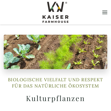
Zum Hauptinhalt springen
Essen & Trinken
BIOLOGISCHE VIELFALT UND RESPEKT
4 Gourmet-Rezepte
FÜR DAS NATÜRLICHE ÖKOSYSTEM
Geschenkgutschein
Kulturpflanzen
€
45,00
+
HINZUFÜGEN