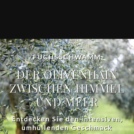
FUCHSSCHWAMM
DER OLIVENHAIN
ZWISCHEN HIMMEL
UND MEER
Entdecken Sie den intensiven,
umhüllenden Geschmack