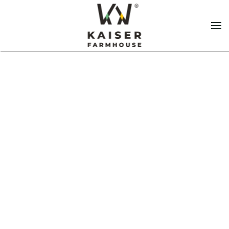
Zum Hauptinhalt springen
- Doppelter Geschenkkarton - 12
Produkte
€
4,00
+
HINZUFÜGEN