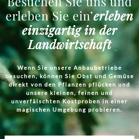
Besuchen Sie uns und
erleben Sie ein’
erleben
einzigartig in der
Landwirtschaft
Wenn Sie unsere Anbaubetriebe
besuchen, können Sie Obst und Gemüse
direkt von den Pflanzen pflücken und
unsere kleinen, feinen und
unverfälschten Kostproben in einer
magischen Umgebung probieren.