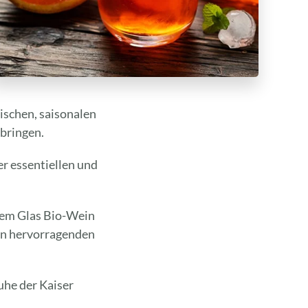
ischen, saisonalen
bringen.
er essentiellen und
inem Glas Bio-Wein
von hervorragenden
uhe der Kaiser