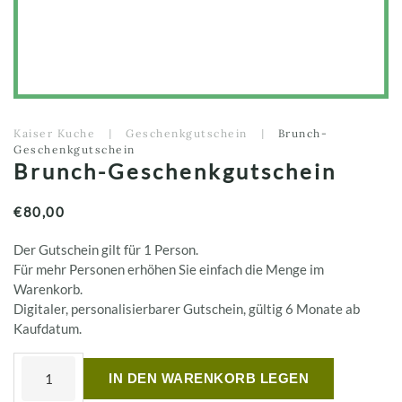
a
a
d
P
Kaiser Kuche
Geschenkgutschein
Brunch-
g
Geschenkgutschein
Brunch-Geschenkgutschein
€
80,00
Der Gutschein gilt für 1 Person.
Für mehr Personen erhöhen Sie einfach die Menge im
Warenkorb.
Digitaler, personalisierbarer Gutschein, gültig 6 Monate ab
Kaufdatum.
IN DEN WARENKORB LEGEN
Brunch