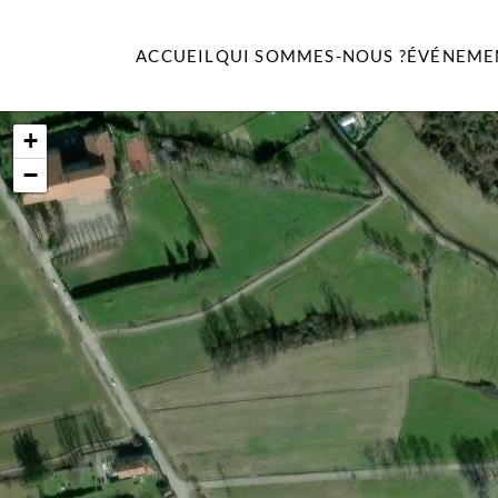
ACCUEIL
QUI SOMMES-NOUS ?
ÉVÉNEME
Passer au contenu principal
+
−