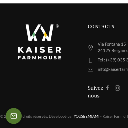
CONTACTS
Via Fontana 15
24129 Bergamo,
Tel : (+39) 035
info@kaiserfar
Suivez-
nous
©
2026
Tous droits réservés. Développé par
YOUSEEMIAMI
-
Kaiser Farm di