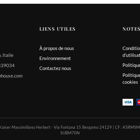
LIENS UTILES
NOTES
À propos de nous
Conditio
 Italie
d'utilisa
Environnement
Politiqu
 339034
Contactez nous
Politiqu
mhouse.com
cookies
 Kaiser Massimiliano Herbert - Via Fontana 15 Bergamo 24129 | CF : KSRM
SUBM70N