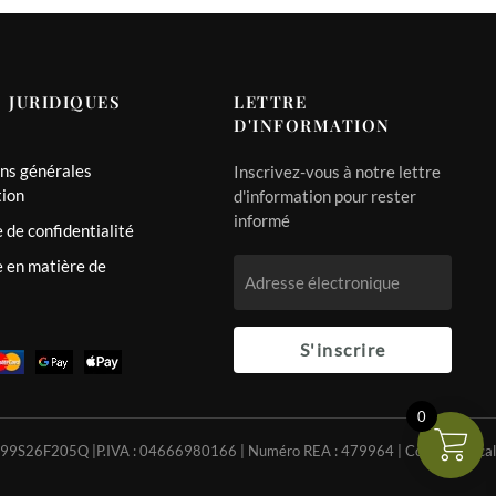
 JURIDIQUES
LETTRE
D'INFORMATION
ns générales
Inscrivez-vous à notre lettre
tion
d'information pour rester
informé
e de confidentialité
e en matière de
S'inscrire
0
SM99S26F205Q |P.IVA : 04666980166 | Numéro REA : 479964 | Code Univocal