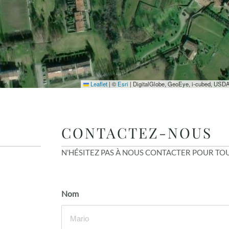
Leaflet
|
©
Esri
| DigitalGlobe, GeoEye, i-cubed, USD
CONTACTEZ-NOUS
N'HÉSITEZ PAS À NOUS CONTACTER POUR T
Nom