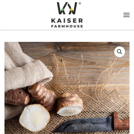
Vai al contenuto principale
Salsa 3 pomodori
€
12,00
+
AGGIUNGI