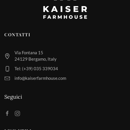
prodotto
CONTATTI
Via Fontana 15
24129 Bergamo, Italy
Tel: (+39) 035 339034
info@kaiserfarmhouse.com
Seguici