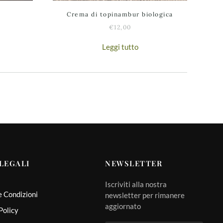
a
Crema di topinambur biologica
€
12,00
Leggi tutto
to
.
o
LEGALI
NEWSLETTER
to
Iscriviti alla nostra
e Condizioni
newsletter per rimanere
aggiornato
Policy