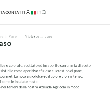
TA
CONTATTI
IT
re in Vaso
Violetto in vaso
vaso
ce e colorato, scottato ed insaporito con un mix di aceto
esistibile come aperitivo sfizioso su crostino di pane,
gourmet. La nota agrodolce ed il colore viola intenso,
i come le insalate miste.
to nei terreni della nostra Azienda Agricola in modo