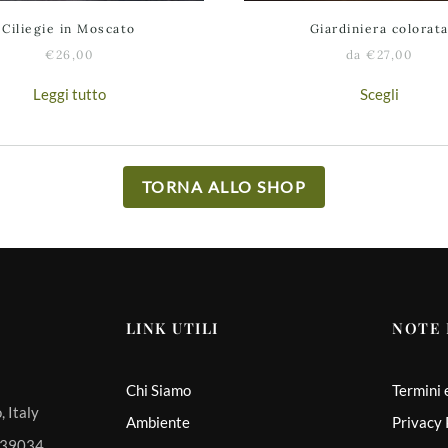
Ciliegie in Moscato
Giardiniera colorat
€
26,00
da
€
27,00
Questo
Leggi tutto
Scegli
prodot
ha
più
varianti
Le
TORNA ALLO SHOP
opzioni
posson
essere
scelte
nella
pagina
LINK UTILI
NOTE 
del
prodot
Chi Siamo
Termini 
 Italy
Ambiente
Privacy 
 339034