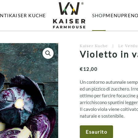
NTI
KAISER KUCHE
SHOP
MENU
PRENO
Kaiser Kuche
Le Verdu
Violetto in 
€
12,00
Un contorno autunnale sempli
ed un pizzico di zucchero. Irr
ottimo per farcire focaccine 
arricchiscono spuntini legger
Il cavolo viola viene coltiva
naturale e sostenibile.
Esaurito